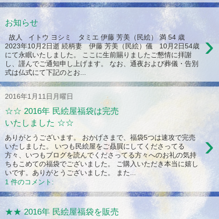
お知らせ
›
故人 イトウ ヨシミ タミエ 伊藤 芳美（民絵） 満 54 歳
2023年10月2日逝 続柄妻 伊藤 芳美（民絵）儀 10月2日54歳
にて永眠いたしました。 ここに生前賜りましたご懇情に拝謝
し、謹んでご通知申し上げます。 なお、通夜および葬儀・告別
式は仏式にて下記のとお...
2016年1月11日月曜日
☆☆ 2016年 民絵屋福袋は完売
いたしました ☆☆
›
ありがとうございます。 おかげさまで、福袋5つは速攻で完売
いたしました。 いつも民絵屋をご贔屓にしてくださってる
方々、いつもブログを読んでくださってる方々へのお礼の気持
ちもこめての福袋でございました。 ご購入いただき本当に嬉し
いです。ありがとうございました。 また...
1 件のコメント:
★★ 2016年 民絵屋福袋を販売