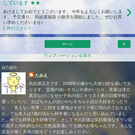
しています ★★
›
あけましておめでとうございます。 今年もよろしくお願いしま
す。 予定通り、 民絵屋福袋 の販売を開始しました。 ぜひお買
い求めくださいませ♪
1 件のコメント:
›
ホーム
ウェブ バージョンを表示
自己紹介
たみえ
民絵屋店主です。2008年の春から天使の絵を描いてお
ります。霊感の強いオカンや弟がいたり、実家は浄土
真宗なのになぜか子供の頃にキリスト教の日曜学校に
通っていたり、おばちゃんが占いやらオカルト話が大好きだったり…
と、「見えない世界」に対する素地はモザイク状に培われておりまし
た。でも本人は7歳の頃から科学者になるんだと思い込んでいまし
た。今でも科学は大好物です。そしてその正体は笑顔最強なダウン症
の息子と内向的なのに天然温泉涌いてる娘のお母ちゃんです。そんな
店主が描く天使の絵をどうぞお楽しみください。